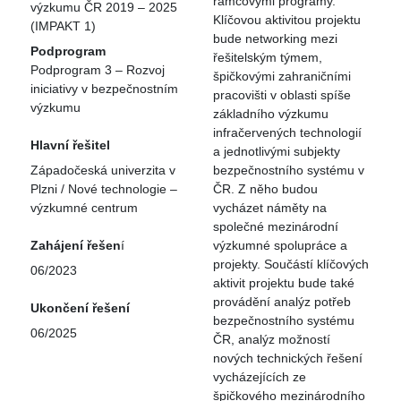
rámcovými programy.
výzkumu ČR 2019 – 2025
Klíčovou aktivitou projektu
(IMPAKT 1)
bude networking mezi
Podprogram
řešitelským týmem,
Podprogram 3 – Rozvoj
špičkovými zahraničními
iniciativy v bezpečnostním
pracovišti v oblasti spíše
výzkumu
základního výzkumu
infračervených technologií
Hlavní řešitel
a jednotlivými subjekty
Západočeská univerzita v
bezpečnostního systému v
Plzni / Nové technologie –
ČR. Z něho budou
výzkumné centrum
vycházet náměty na
společné mezinárodní
Zahájení řešen
í
výzkumné spolupráce a
projekty. Součástí klíčových
06/2023
aktivit projektu bude také
provádění analýz potřeb
Ukončení řešení
bezpečnostního systému
06/2025
ČR, analýz možností
nových technických řešení
vycházejících ze
špičkového mezinárodního