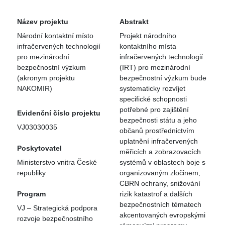
Název projektu
Abstrakt
Národní kontaktní místo
Projekt národního
infračervených technologií
kontaktního místa
pro mezinárodní
infračervených technologií
bezpečnostní výzkum
(IRT) pro mezinárodní
(akronym projektu
bezpečnostní výzkum bude
NAKOMIR)
systematicky rozvíjet
specifické schopnosti
potřebné pro zajištění
Evidenční číslo projektu
bezpečnosti státu a jeho
VJ03030035
občanů prostřednictvím
uplatnění infračervených
Poskytovatel
měřicích a zobrazovacích
Ministerstvo vnitra České
systémů v oblastech boje s
republiky
organizovaným zločinem,
CBRN ochrany, snižování
Program
rizik katastrof a dalších
bezpečnostních tématech
VJ – Strategická podpora
akcentovaných evropskými
rozvoje bezpečnostního