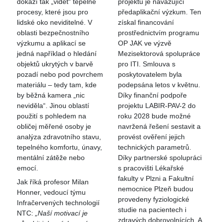
dokáží tak „vidět“ tepelné
projektu je navazující
procesy, které jsou pro
předaplikační výzkum. Ten
lidské oko neviditelné. V
získal financování
oblasti bezpečnostního
prostřednictvím programu
výzkumu a aplikací se
OP JAK ve výzvě
jedná například o hledání
Mezisektorová spolupráce
objektů ukrytých v barvě
pro ITI. Smlouva s
pozadí nebo pod povrchem
poskytovatelem byla
materiálu – tedy tam, kde
podepsána letos v květnu.
by běžná kamera „nic
Díky finanční podpoře
neviděla“. Jinou oblastí
projektu LABIR-PAV-2 do
použití s pohledem na
roku 2028 bude možné
obličej měřené osoby je
navržená řešení sestavit a
analýza zdravotního stavu,
provést ověření jejich
tepelného komfortu, únavy,
technických parametrů.
mentální zátěže nebo
Díky partnerské spolupráci
emocí.
s pracovišti Lékařské
fakulty v Plzni a Fakultní
Jak říká profesor Milan
nemocnice Plzeň budou
Honner, vedoucí týmu
provedeny fyziologické
Infračervených technologií
studie na pacientech i
NTC:
„Naší motivací je
zdravých dobrovolnících. A