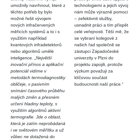
umožnily navrhnout, které z
technologiemi a jejich vývoj
těchto potřeb by bylo
nám může výrazně pomoci
možné řešit vývojem
– zefektivnit služby,
nových infračervených
usnadnit práci a tím přispět
měřicích systémů a to i s
celé veřejnosti. Těší mě, že
využitím například
se vybraní kolegové z
kvantových infradetektorů
našich řad společně se
nebo algoritmů umělé
zástupci Západočeské
inteligence.
„Největší
univerzity v Plzni do
inovační přínos a aplikační
projektu zapojili, protože
potenciál vidíme v
výzkum považuji za
metodách termodiagnostiky
klíčovou součást
obličeje, v pasivním
budoucnosti naší práce.“
snímání časového průběhu
malých změn a přesném
určení hladiny teploty, s
využitím algoritmů aktivní
termografie. Jde o oblast,
která je zatím neprobádaná
i ve světovém měřítku a už
vůbec ne dotažená do