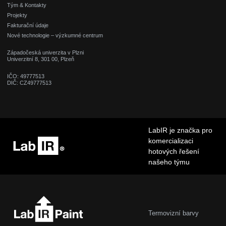
Tým & Kontakty
Projekty
Fakturační údaje
Nové technologie – výzkumné centrum
Západočeská univerzita v Plzni
Univerzitní 8, 301 00, Plzeň
IČO: 49777513
DIČ: CZ49777513
LabIR je značka pro
komercializaci
hotových řešení
našeho týmu
Termovizní barvy