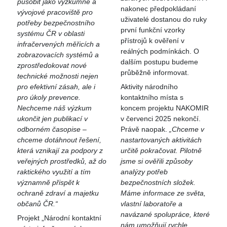
působit jako výzkumné a
nakonec předpokládaní
vývojové pracoviště pro
uživatelé dostanou do ruky
potřeby bezpečnostního
první funkční vzorky
systému ČR v oblasti
přístrojů k ověření v
infračervených měřicích a
reálných podmínkách. O
zobrazovacích systémů a
dalším postupu budeme
zprostředokovat nové
průběžně informovat.
technické možnosti nejen
pro efektivní zásah, ale i
Aktivity národního
pro úkoly prevence.
kontaktního místa s
Nechceme náš výzkum
koncem projektu NAKOMIR
ukončit jen publikací v
v červenci 2025 nekončí.
odborném časopise –
Právě naopak.
„Chceme v
chceme dotáhnout řešení,
nastartovaných aktivitách
která vznikají za podpory z
určitě pokračovat. Pilotně
veřejných prostředků, až do
jsme si ověřili způsoby
raktického využití a tím
analýzy potřeb
významně přispět k
bezpečnostních složek.
ochraně zdraví a majetku
Máme informace ze světa,
občanů ČR.“
vlastní laboratoře a
navázané spolupráce, které
Projekt „Národní kontaktní
nám umožňují rychle