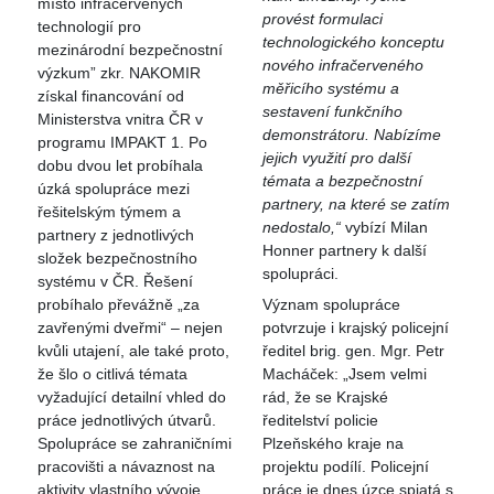
místo infračervených
provést formulaci
technologií pro
technologického konceptu
mezinárodní bezpečnostní
nového infračerveného
výzkum” zkr. NAKOMIR
měřicího systému a
získal financování od
sestavení funkčního
Ministerstva vnitra ČR v
demonstrátoru. Nabízíme
programu IMPAKT 1. Po
jejich využití pro další
dobu dvou let probíhala
témata a bezpečnostní
úzká spolupráce mezi
partnery, na které se zatím
řešitelským týmem a
nedostalo,“
vybízí Milan
partnery z jednotlivých
Honner partnery k další
složek bezpečnostního
spolupráci.
systému v ČR. Řešení
probíhalo převážně „za
Význam spolupráce
zavřenými dveřmi“ – nejen
potvrzuje i krajský policejní
kvůli utajení, ale také proto,
ředitel brig. gen. Mgr. Petr
že šlo o citlivá témata
Macháček: „Jsem velmi
vyžadující detailní vhled do
rád, že se Krajské
práce jednotlivých útvarů.
ředitelství policie
Spolupráce se zahraničními
Plzeňského kraje na
pracovišti a návaznost na
projektu podílí. Policejní
aktivity vlastního vývoje
práce je dnes úzce spjatá s