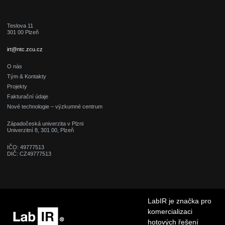
Teslova 11
301 00 Plzeň
irt@ntc.zcu.cz
O nás
Tým & Kontakty
Projekty
Fakturační údaje
Nové technologie – výzkumné centrum
Západočeská univerzita v Plzni
Univerzitní 8, 301 00, Plzeň
IČO: 49777513
DIČ: CZ49777513
LabIR je značka pro
komercializaci
hotových řešení