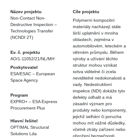
Název projektu
Cíle projektu
Non-Contact Non-
Polymerní kompozitní
Destructive Inspection –
materiály nacházejí stále
Technologies Transfer
širší uplatnění v mnoha
(NCNDI 2T)
oblastech, zejména v
automobilovém, leteckém a
Ev. č. projektu
větrném průmyslu. Během
AO/1-11052/21/NL/MH
výroby a užívání těchto
struktur mohou vznikat
Poskytovatel
sotva viditelné či zcela
ESA/ESAC – European
neviditelné nedokonalosti a
Space Agency
vady. Nedestruktivní
inspekce (NDI) dokáže tyto
Program
defekty odhalit a má
EXPRO+ – ESA Express
zásadní význam pro
Procurement Plus
produkty nebo komponenty,
jejichž selhání či porucha
Hlavní řešitel
mohou mít vážné důsledky,
OPTIMAL Structural
včetně ztráty zařízení nebo
Solutions Lda
ohrožení bezpečnosti