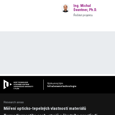
Ing. Michal
Švantner, Ph.D.
Řešitel projektu
Výzkumný tým
Infračervené technologie
Research areas
Měření opticko-tepelných vlastností materiálů