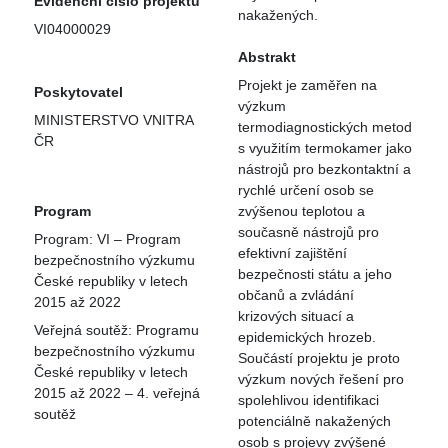
Evidenční číslo projektu
nakažených.
VI04000029
Abstrakt
Projekt je zaměřen na
Poskytovatel
výzkum
MINISTERSTVO VNITRA
termodiagnostických metod
ČR
s využitím termokamer jako
nástrojů pro bezkontaktní a
rychlé určení osob se
Program
zvýšenou teplotou a
současně nástrojů pro
Program: VI – Program
efektivní zajištění
bezpečnostního výzkumu
bezpečnosti státu a jeho
České republiky v letech
občanů a zvládání
2015 až 2022
krizových situací a
Veřejná soutěž: Programu
epidemických hrozeb.
bezpečnostního výzkumu
Součástí projektu je proto
České republiky v letech
výzkum nových řešení pro
2015 až 2022 – 4. veřejná
spolehlivou identifikaci
soutěž
potenciálně nakažených
osob s projevy zvýšené