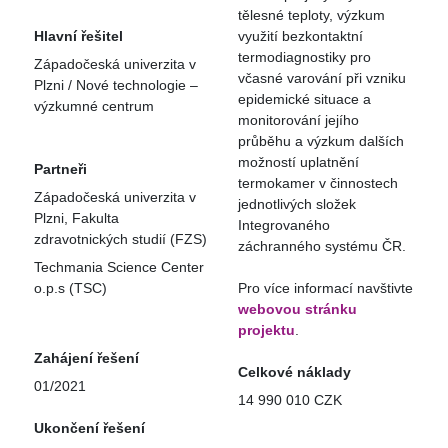
tělesné teploty, výzkum
Hlavní řešitel
využití bezkontaktní
termodiagnostiky pro
Západočeská univerzita v
včasné varování při vzniku
Plzni / Nové technologie –
epidemické situace a
výzkumné centrum
monitorování jejího
průběhu a výzkum dalších
možností uplatnění
Partneři
termokamer v činnostech
Západočeská univerzita v
jednotlivých složek
Plzni, Fakulta
Integrovaného
zdravotnických studií (FZS)
záchranného systému ČR.
Techmania Science Center
o.p.s (TSC)
Pro více informací navštivte
webovou stránku
projektu
.
Zahájení řešení
Celkové náklady
01/2021
14 990 010 CZK
Ukončení řešení