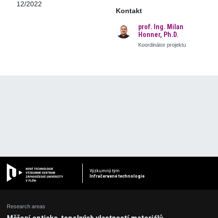
12/2022
Kontakt
prof. Ing. Milan
Honner, Ph.D.
Koordinátor projektu
Výzkumný tým
Infračervené technologie
Research areas