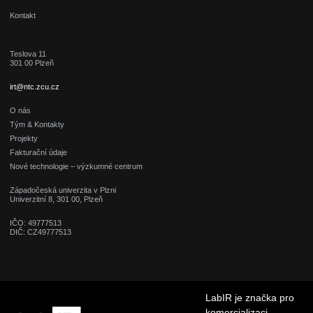
Kontakt
Teslova 11
301 00 Plzeň
irt@ntc.zcu.cz
O nás
Tým & Kontakty
Projekty
Fakturační údaje
Nové technologie – výzkumné centrum
Západočeská univerzita v Plzni
Univerzitní 8, 301 00, Plzeň
IČO: 49777513
DIČ: CZ49777513
LabIR je značka pro
komercializaci