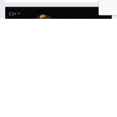
Náš tým vyvíjí termokamery pro
pátrací týmy Policie ČR
Náš IR systém pomáhá při pátrání po osobách v náročném
terénu i za zhoršených světelných podmínek. Reportáž na
ČT ukazuje praktické využití termovizních systémů při
policejních zásazích a potvrzuje rostoucí význam