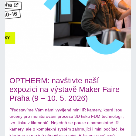
OPTHERM: navštivte naší
expozici na výstavě Maker Faire
Praha (9 – 10. 5. 2026)
Představíme Vám námi vyvíjené mini IR kamery, které jsou
určeny pro monitorování procesu 3D tisku FDM technologií,
tzn. tisku z filamentů. Nejedná se pouze o samostatné IR
kamery, ale o komplexní systém zahrnující i mini počítač, ke
kterému je možné připojit více mini IR kamer současně.