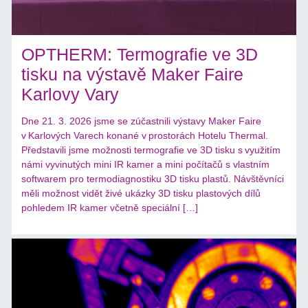
OPTHERM: Termografie ve 3D
tisku na výstavě Maker Faire
Karlovy Vary
Dne 21. 3. 2026 jsme se zúčastnili výstavy Maker Faire
v Karlových Varech konané v prostorách Hotelu Thermal.
Představili jsme možnosti termografie ve 3D tisku s využitím
námi vyvinutých mini IR kamer a mini počítačů s vlastním
softwarem pro termodiagnostiku 3D tisku plastů. Návštěvníci
měli možnost vidět živé ukázky 3D tisku plastových dílů
pohledem IR kamer včetně speciální […]