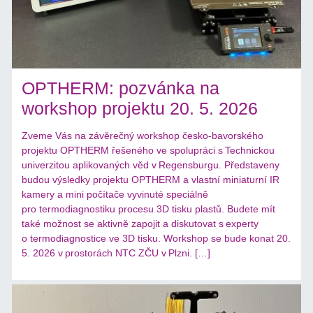
OPTHERM: pozvánka na
workshop projektu 20. 5. 2026
Zveme Vás na závěrečný workshop česko-bavorského
projektu OPTHERM řešeného ve spolupráci s Technickou
univerzitou aplikovaných věd v Regensburgu. Představeny
budou výsledky projektu OPTHERM a vlastní miniaturní IR
kamery a mini počítače vyvinuté speciálně
pro termodiagnostiku procesu 3D tisku plastů. Budete mít
také možnost se aktivně zapojit a diskutovat s experty
o termodiagnostice ve 3D tisku. Workshop se bude konat 20.
5. 2026 v prostorách NTC ZČU v Plzni. […]