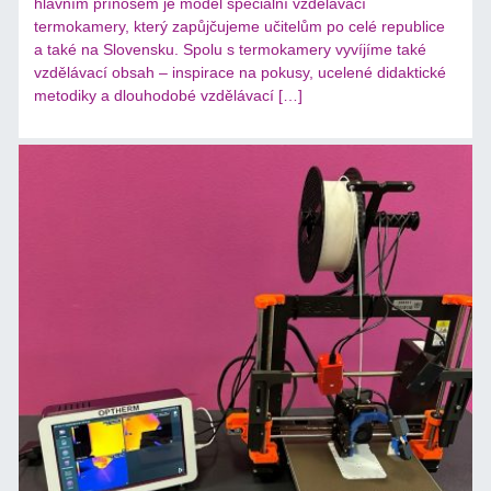
hlavním přínosem je model speciální vzdělávací
termokamery, který zapůjčujeme učitelům po celé republice
a také na Slovensku. Spolu s termokamery vyvíjíme také
vzdělávací obsah – inspirace na pokusy, ucelené didaktické
metodiky a dlouhodobé vzdělávací […]