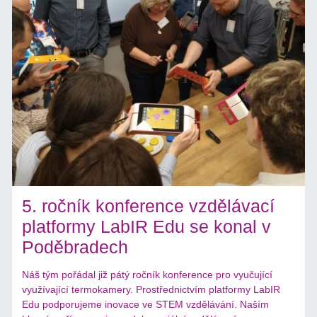
5. ročník konference vzdělávací
platformy LabIR Edu se konal v
Poděbradech
Náš tým pořádal již pátý ročník konference pro vyučující
využívající termokamery. Prostřednictvím platformy LabIR
Edu podporujeme inovace ve STEM vzdělávání. Naším