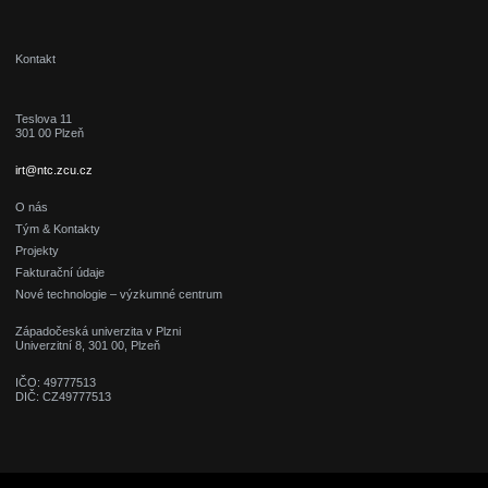
Kontakt
Teslova 11
301 00 Plzeň
irt@ntc.zcu.cz
O nás
Tým & Kontakty
Projekty
Fakturační údaje
Nové technologie – výzkumné centrum
Západočeská univerzita v Plzni
Univerzitní 8, 301 00, Plzeň
IČO: 49777513
DIČ: CZ49777513