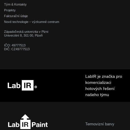
Tým & Kontakty
Projekty
Fakturační údaje
Nové technologie – výzkumné centrum
Západočeská univerzita v Plzni
Univerzitní 8, 301 00, Plzeň
IČO: 49777513
DIČ: CZ49777513
LabIR je značka pro
komercializaci
hotových řešení
našeho týmu
Termovizní barvy