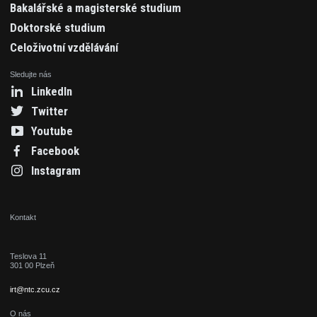
Bakalářské a magisterské studium
Doktorské studium
Celoživotní vzdělávání
Sledujte nás
LinkedIn
Twitter
Youtube
Facebook
Instagram
Kontakt
Teslova 11
301 00 Plzeň
irt@ntc.zcu.cz
O nás