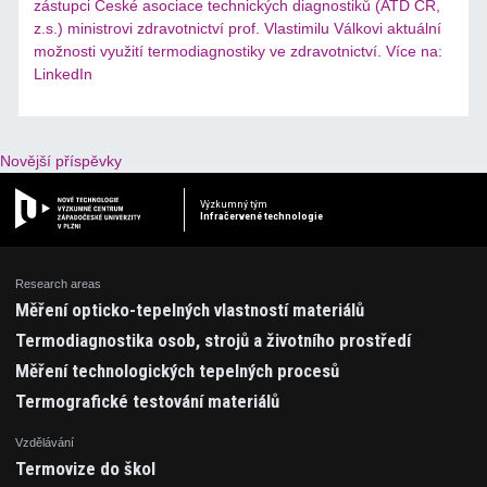
zástupci České asociace technických diagnostiků (ATD ČR,
z.s.) ministrovi zdravotnictví prof. Vlastimilu Válkovi aktuální
možnosti využití termodiagnostiky ve zdravotnictví. Více na:
LinkedIn
Navigace
Novější příspěvky
pro
Výzkumný tým
Infračervené technologie
příspěvky
Research areas
Měření opticko-tepelných vlastností materiálů
Termodiagnostika osob, strojů a životního prostředí
Měření technologických tepelných procesů
Termografické testování materiálů
Vzdělávání
Termovize do škol